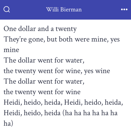
Skip
Willi Bierman
to
Search
Me
Toggle
content
One dollar and a twenty
They’re gone, but both were mine, yes
mine
The dollar went for water,
the twenty went for wine, yes wine
The dollar went for water,
the twenty went for wine
Heidi, heido, heida, Heidi, heido, heida,
Heidi, heido, heida (ha ha ha ha ha ha
ha)