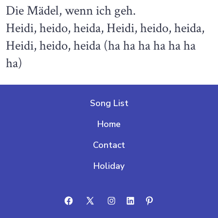
Die Mädel, wenn ich geh.
Heidi, heido, heida, Heidi, heido, heida,
Heidi, heido, heida (ha ha ha ha ha ha
ha)
Song List
Home
Contact
Holiday
Open
Open
Open
Open
Open