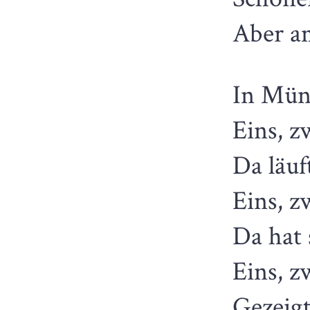
Aber am
In Mün
Eins, zw
Da läuf
Eins, zw
Da hat
Eins, zw
Gezeigt