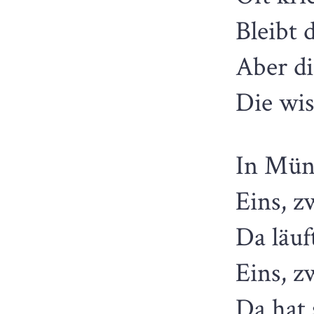
Bleibt 
Aber di
Die wis
In Mün
Eins, zw
Da läuf
Eins, zw
Da hat