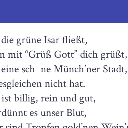
ie grüne Isar fließt,
mit “Grüß Gott” dich grüßt,
eine sch ne Münch’ner Stadt,
esgleichen nicht hat.
st billig, rein und gut,
dünnt es unser Blut,
 sind Tropfen gold’nen Wein’