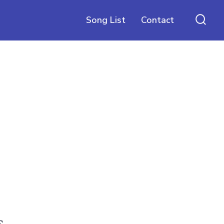
Song List
Contact
Searc
Togg
s,