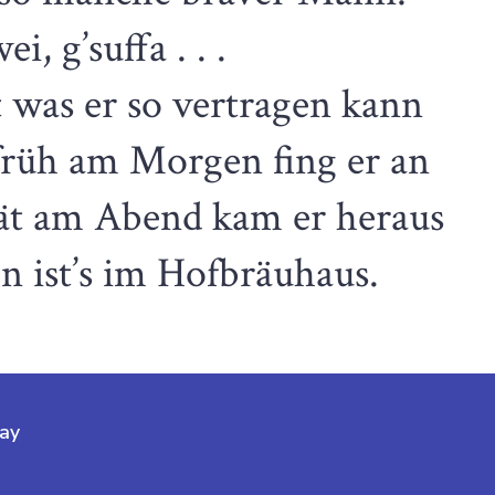
ei, g’suffa . . .
 was er so vertragen kann
rüh am Morgen fing er an
ät am Abend kam er heraus
n ist’s im Hofbräuhaus.
ay