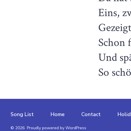
Eins, zw
Gezeigt
Schon f
Und sp
So schö
Song List
Home
Contact
Holid
© 2026
Proudly powered by WordPress