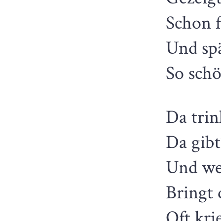
Schon f
Und sp
So schö
Da trin
Da gibt
Und we
Bringt 
Oft kri