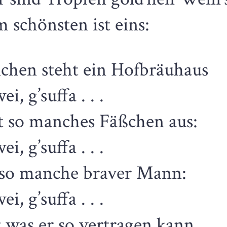
 schönsten ist eins:
chen steht ein Hofbräuhaus
ei, g’suffa . . .
t so manches Fäßchen aus:
ei, g’suffa . . .
 so manche braver Mann:
ei, g’suffa . . .
 was er so vertragen kann