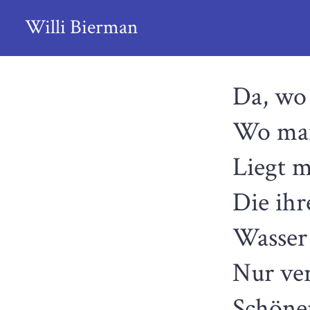
Skip
Willi Bierman
to
content
Da, wo d
Wo man 
Liegt m
Die ihr
Wasser i
Nur ver
Schöner