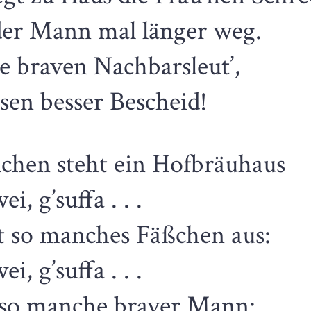
der Mann mal länger weg.
e braven Nachbarsleut’,
sen besser Bescheid!
chen steht ein Hofbräuhaus
ei, g’suffa . . .
t so manches Fäßchen aus:
ei, g’suffa . . .
 so manche braver Mann: