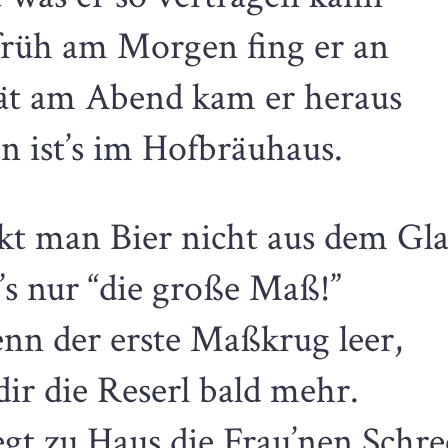
rüh am Morgen fing er an
ät am Abend kam er heraus
n ist’s im Hofbräuhaus.
kt man Bier nicht aus dem Gla
’s nur “die große Maß!”
nn der erste Maßkrug leer,
dir die Reserl bald mehr.
egt zu Haus die Frau’nen Schre